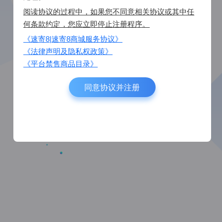
阅读协议的过程中，如果您不同意相关协议或其中任
何条款约定，您应立即停止注册程序。
《速寄8|速寄8商城服务协议》
发送验证码
《法律声明及隐私权政策》
《平台禁售商品目录》
注册
同意协议并注册
已有账号，
现在登录